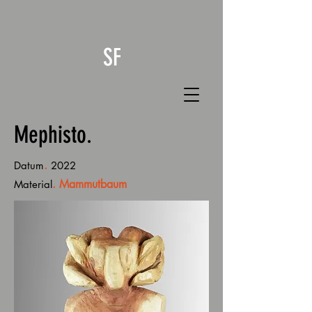
SF
Mephisto.
.
Datum
2022
. Mammutbaum
Material